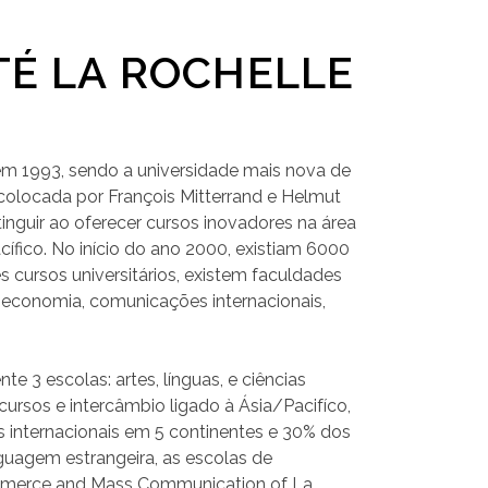
TÉ LA ROCHELLE
em 1993, sendo a universidade mais nova de
 colocada por François Mitterrand e Helmut
tinguir ao oferecer cursos inovadores na área
cífico. No início do ano 2000, existiam 6000
s cursos universitários, existem faculdades
 economia, comunicações internacionais,
e 3 escolas: artes, línguas, e ciências
rsos e intercâmbio ligado à Ásia/Pacifíco,
 internacionais em 5 continentes e 30% dos
uagem estrangeira, as escolas de
mmerce and Mass Communication of La