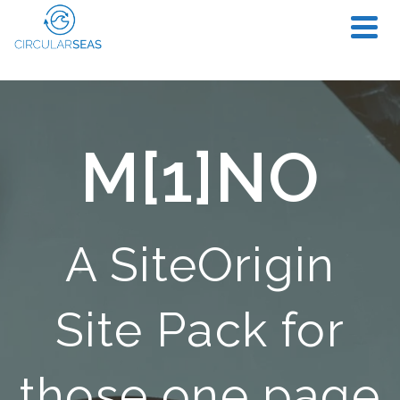
M[1]NO
A SiteOrigin
Site Pack for
those one page